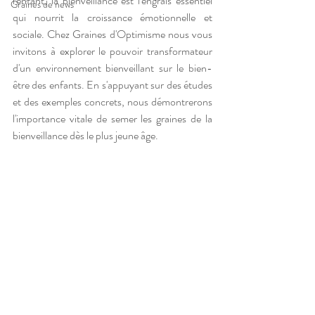
l'enfant, la bienveillance est l'engrais essentiel 
Graines de news
qui nourrit la croissance émotionnelle et 
sociale. Chez Graines d'Optimisme nous vous 
invitons à explorer le pouvoir transformateur 
d'un environnement bienveillant sur le bien-
être des enfants. En s'appuyant sur des études 
et des exemples concrets, nous démontrerons 
l'importance vitale de semer les graines de la 
bienveillance dès le plus jeune âge.